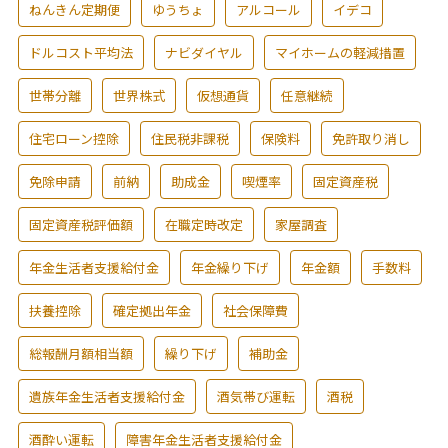
ねんきん定期便
ゆうちょ
アルコール
イデコ
ドルコスト平均法
ナビダイヤル
マイホームの軽減措置
世帯分離
世界株式
仮想通貨
任意継続
住宅ローン控除
住民税非課税
保険料
免許取り消し
免除申請
前納
助成金
喫煙率
固定資産税
固定資産税評価額
在職定時改定
家屋調査
年金生活者支援給付金
年金繰り下げ
年金額
手数料
扶養控除
確定拠出年金
社会保障費
総報酬月額相当額
繰り下げ
補助金
遺族年金生活者支援給付金
酒気帯び運転
酒税
酒酔い運転
障害年金生活者支援給付金